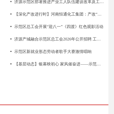
넷
济源示范区部署推进产业工人队伍建设改革及工匠学院体系建设
넷
【深化产改进行时】河南恒通化工集团：产改“组合拳”打通成长“快车道”
넷
示范区总工会开展“迎八一”《四渡》红色观影活动
넷
济源产城融合示范区总工会2026年公开招聘 工会社会工作者面试资格确认递补公告
넷
示范区新就业形态劳动者歌手大赛激情唱响
넷
【基层动态】银幕映初心 家风催奋进——示范区财政局工会开展红色教育观影活动